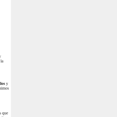
y
 la
los
y
ínimos
os que