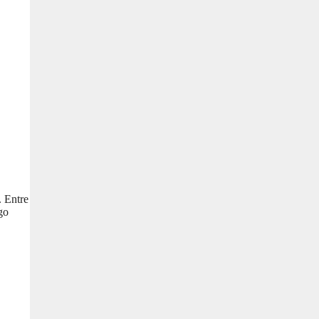
. Entre
go