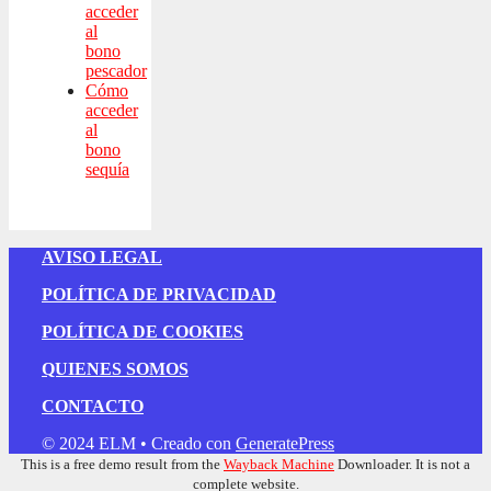
acceder
al
bono
pescador
Cómo
acceder
al
bono
sequía
AVISO LEGAL
POLÍTICA DE PRIVACIDAD
POLÍTICA DE COOKIES
QUIENES SOMOS
CONTACTO
© 2024 ELM
• Creado con
GeneratePress
This is a free demo result from the
Wayback Machine
Downloader. It is not a
complete website.