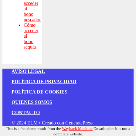
acceder
al
bono
pescador
Cómo
acceder
al
bono
sequía
AVISO LEGAL
POLÍTICA DE PRIVACIDAD
POLÍTICA DE COOKIES
QUIENES SOMOS
CONTACTO
© 2024 ELM
• Creado con
GeneratePress
This is a free demo result from the
Wayback Machine
Downloader. It is not a
complete website.