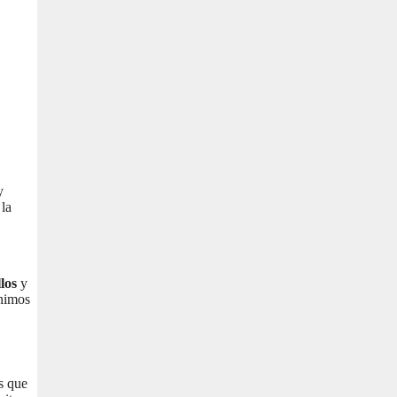
y
 la
los
y
ínimos
os que