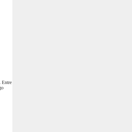
. Entre
go