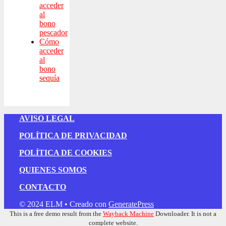
acceder
al
bono
pescador
Cómo
acceder
al
bono
sequía
AVISO LEGAL
POLÍTICA DE PRIVACIDAD
POLÍTICA DE COOKIES
QUIENES SOMOS
CONTACTO
© 2024 ELM
• Creado con
GeneratePress
This is a free demo result from the
Wayback Machine
Downloader. It is not a
complete website.