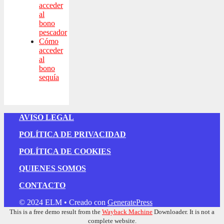
acceder
al
bono
pescador
Cómo
acceder
al
bono
sequía
AVISO LEGAL
POLÍTICA DE PRIVACIDAD
POLÍTICA DE COOKIES
QUIENES SOMOS
CONTACTO
© 2024 ELM
• Creado con
GeneratePress
This is a free demo result from the
Wayback Machine
Downloader. It is not a
complete website.