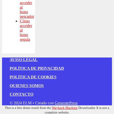
acceder
al
bono
pescador
Cómo
acceder
al
bono
sequía
AVISO LEGAL
POLÍTICA DE PRIVACIDAD
POLÍTICA DE COOKIES
QUIENES SOMOS
CONTACTO
© 2024 ELM
• Creado con
GeneratePress
This is a free demo result from the
Wayback Machine
Downloader. It is not a
complete website.