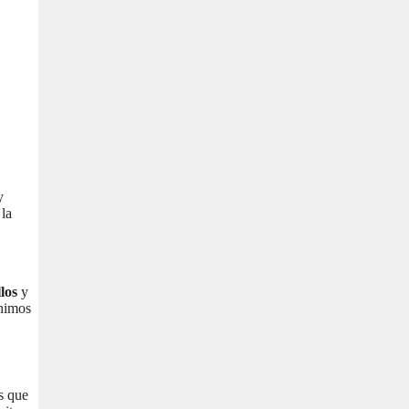
y
 la
los
y
ínimos
os que