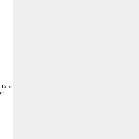
. Entre
go