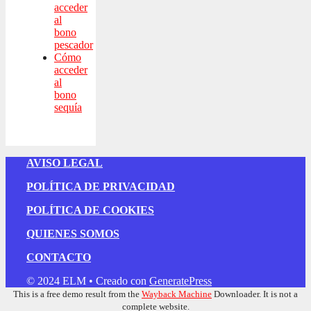
acceder
al
bono
pescador
Cómo
acceder
al
bono
sequía
AVISO LEGAL
POLÍTICA DE PRIVACIDAD
POLÍTICA DE COOKIES
QUIENES SOMOS
CONTACTO
© 2024 ELM
• Creado con
GeneratePress
This is a free demo result from the
Wayback Machine
Downloader. It is not a
complete website.