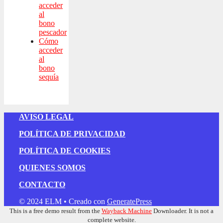
acceder
al
bono
pescador
Cómo
acceder
al
bono
sequía
AVISO LEGAL
POLÍTICA DE PRIVACIDAD
POLÍTICA DE COOKIES
QUIENES SOMOS
CONTACTO
© 2024 ELM
• Creado con
GeneratePress
This is a free demo result from the
Wayback Machine
Downloader. It is not a
complete website.