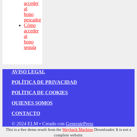
acceder
al
bono
pescador
Cómo
acceder
al
bono
sequía
AVISO LEGAL
POLÍTICA DE PRIVACIDAD
POLÍTICA DE COOKIES
QUIENES SOMOS
CONTACTO
© 2024 ELM
• Creado con
GeneratePress
This is a free demo result from the
Wayback Machine
Downloader. It is not a
complete website.