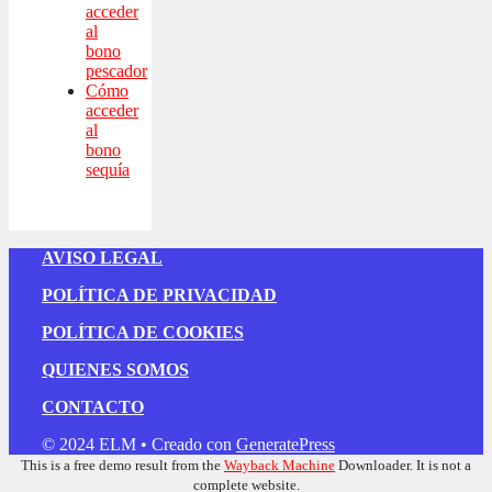
acceder
al
bono
pescador
Cómo
acceder
al
bono
sequía
AVISO LEGAL
POLÍTICA DE PRIVACIDAD
POLÍTICA DE COOKIES
QUIENES SOMOS
CONTACTO
© 2024 ELM
• Creado con
GeneratePress
This is a free demo result from the
Wayback Machine
Downloader. It is not a
complete website.