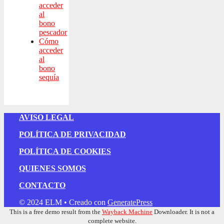
acceder
al
bono
pescador
Cómo
acceder
al
bono
sequía
AVISO LEGAL
POLÍTICA DE PRIVACIDAD
POLÍTICA DE COOKIES
QUIENES SOMOS
CONTACTO
© 2024 ELM
• Creado con
GeneratePress
This is a free demo result from the
Wayback Machine
Downloader. It is not a
complete website.