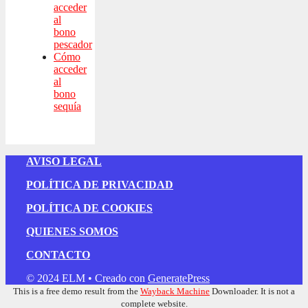
acceder
al
bono
pescador
Cómo
acceder
al
bono
sequía
AVISO LEGAL
POLÍTICA DE PRIVACIDAD
POLÍTICA DE COOKIES
QUIENES SOMOS
CONTACTO
© 2024 ELM
• Creado con
GeneratePress
This is a free demo result from the
Wayback Machine
Downloader. It is not a
complete website.