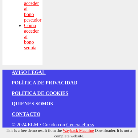
acceder
al
bono
pescador
Cómo
acceder
al
bono
sequía
AVISO LEGAL
POLÍTICA DE PRIVACIDAD
POLÍTICA DE COOKIES
QUIENES SOMOS
CONTACTO
© 2024 ELM
• Creado con
GeneratePress
This is a free demo result from the
Wayback Machine
Downloader. It is not a
complete website.