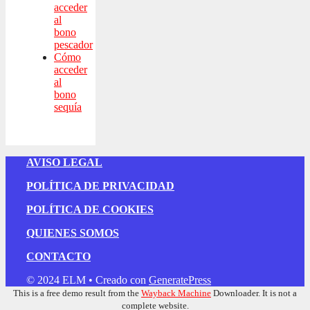
acceder
al
bono
pescador
Cómo
acceder
al
bono
sequía
AVISO LEGAL
POLÍTICA DE PRIVACIDAD
POLÍTICA DE COOKIES
QUIENES SOMOS
CONTACTO
© 2024 ELM
• Creado con
GeneratePress
This is a free demo result from the
Wayback Machine
Downloader. It is not a
complete website.