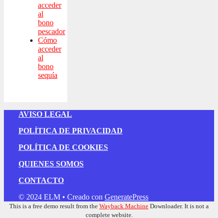
acceder
al
bono
pescador
Cómo
acceder
al
bono
sequía
AVISO LEGAL
POLÍTICA DE PRIVACIDAD
POLÍTICA DE COOKIES
QUIENES SOMOS
CONTACTO
© 2024 ELM
• Creado con
GeneratePress
This is a free demo result from the
Wayback Machine
Downloader. It is not a
complete website.