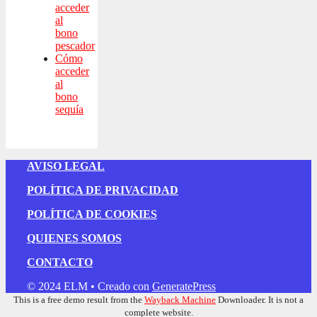
acceder
al
bono
pescador
Cómo
acceder
al
bono
sequía
AVISO LEGAL
POLÍTICA DE PRIVACIDAD
POLÍTICA DE COOKIES
QUIENES SOMOS
CONTACTO
© 2024 ELM
• Creado con
GeneratePress
This is a free demo result from the
Wayback Machine
Downloader. It is not a
complete website.