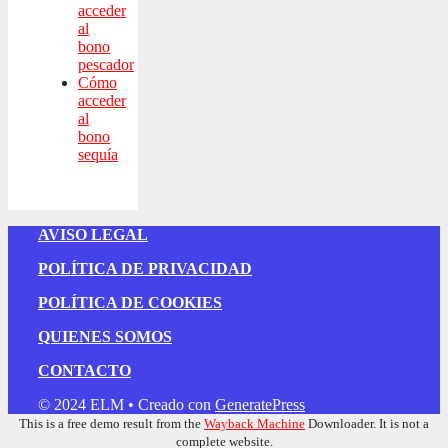
acceder
al
bono
pescador
Cómo
acceder
al
bono
sequía
AVISO LEGAL
POLÍTICA DE PRIVACIDAD
POLÍTICA DE COOKIES
QUIENES SOMOS
CONTACTO
© 2024 ELM
• Creado con
GeneratePress
This is a free demo result from the
Wayback Machine
Downloader. It is not a
complete website.