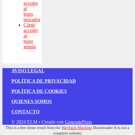
acceder
al
bono
pescador
Cómo
acceder
al
bono
sequía
AVISO LEGAL
POLÍTICA DE PRIVACIDAD
POLÍTICA DE COOKIES
QUIENES SOMOS
CONTACTO
© 2024 ELM
• Creado con
GeneratePress
This is a free demo result from the
Wayback Machine
Downloader. It is not a
complete website.