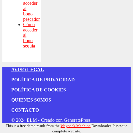
acceder
al
bono
pescador
Cómo
acceder
al
bono
sequía
AVISO LEGAL
POLÍTICA DE PRIVACIDAD
POLÍTICA DE COOKIES
QUIENES SOMOS
CONTACTO
© 2024 ELM
• Creado con
GeneratePress
This is a free demo result from the
Wayback Machine
Downloader. It is not a
complete website.