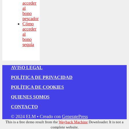
acceder
al
bono
pescador
Cómo
acceder
al
bono
sequía
AVISO LEGAL
POLÍTICA DE PRIVACIDAD
POLÍTICA DE COOKIES
QUIENES SOMOS
CONTACTO
© 2024 ELM
• Creado con
GeneratePress
This is a free demo result from the
Wayback Machine
Downloader. It is not a
complete website.