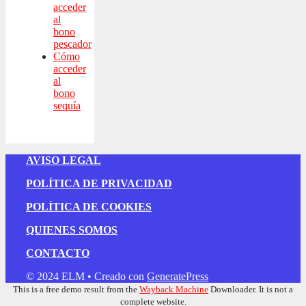
acceder
al
bono
pescador
Cómo
acceder
al
bono
sequía
AVISO LEGAL
POLÍTICA DE PRIVACIDAD
POLÍTICA DE COOKIES
QUIENES SOMOS
CONTACTO
© 2024 ELM
• Creado con
GeneratePress
This is a free demo result from the
Wayback Machine
Downloader. It is not a
complete website.