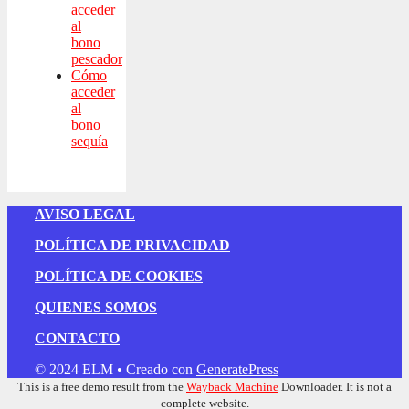
acceder
al
bono
pescador
Cómo
acceder
al
bono
sequía
AVISO LEGAL
POLÍTICA DE PRIVACIDAD
POLÍTICA DE COOKIES
QUIENES SOMOS
CONTACTO
© 2024 ELM
• Creado con
GeneratePress
This is a free demo result from the
Wayback Machine
Downloader. It is not a
complete website.