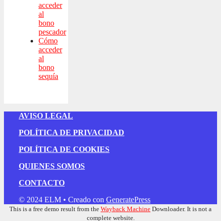
acceder
al
bono
pescador
Cómo
acceder
al
bono
sequía
AVISO LEGAL
POLÍTICA DE PRIVACIDAD
POLÍTICA DE COOKIES
QUIENES SOMOS
CONTACTO
© 2024 ELM
• Creado con
GeneratePress
This is a free demo result from the
Wayback Machine
Downloader. It is not a
complete website.