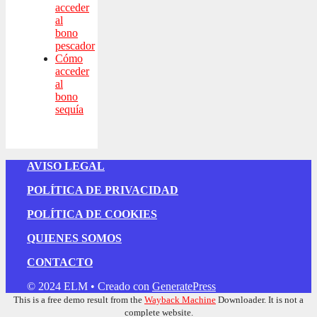
acceder
al
bono
pescador
Cómo
acceder
al
bono
sequía
AVISO LEGAL
POLÍTICA DE PRIVACIDAD
POLÍTICA DE COOKIES
QUIENES SOMOS
CONTACTO
© 2024 ELM
• Creado con
GeneratePress
This is a free demo result from the
Wayback Machine
Downloader. It is not a
complete website.