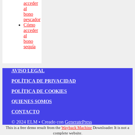
acceder
al
bono
pescador
Cómo
acceder
al
bono
sequía
AVISO LEGAL
POLÍTICA DE PRIVACIDAD
POLÍTICA DE COOKIES
QUIENES SOMOS
CONTACTO
© 2024 ELM
• Creado con
GeneratePress
This is a free demo result from the
Wayback Machine
Downloader. It is not a
complete website.