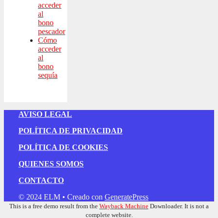
acceder
al
bono
pescador
Cómo
acceder
al
bono
sequía
AVISO LEGAL
POLÍTICA DE PRIVACIDAD
POLÍTICA DE COOKIES
QUIENES SOMOS
CONTACTO
© 2024 ELM
• Creado con
GeneratePress
This is a free demo result from the
Wayback Machine
Downloader. It is not a
complete website.