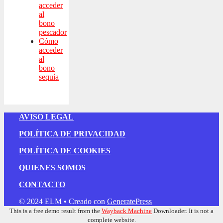
acceder
al
bono
pescador
Cómo
acceder
al
bono
sequía
AVISO LEGAL
POLÍTICA DE PRIVACIDAD
POLÍTICA DE COOKIES
QUIENES SOMOS
CONTACTO
© 2024 ELM
• Creado con
GeneratePress
This is a free demo result from the
Wayback Machine
Downloader. It is not a
complete website.