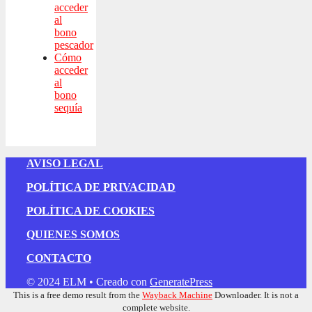
acceder
al
bono
pescador
Cómo
acceder
al
bono
sequía
AVISO LEGAL
POLÍTICA DE PRIVACIDAD
POLÍTICA DE COOKIES
QUIENES SOMOS
CONTACTO
© 2024 ELM
• Creado con
GeneratePress
This is a free demo result from the
Wayback Machine
Downloader. It is not a
complete website.