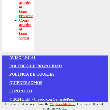
acceder
al
bono
pescador
Cómo
acceder
al
bono
sequía
AVISO LEGAL
POLÍTICA DE PRIVACIDAD
POLÍTICA DE COOKIES
QUIENES SOMOS
CONTACTO
© 2024 ELM
• Creado con
GeneratePress
This is a free demo result from the
Wayback Machine
Downloader. It is not a
complete website.