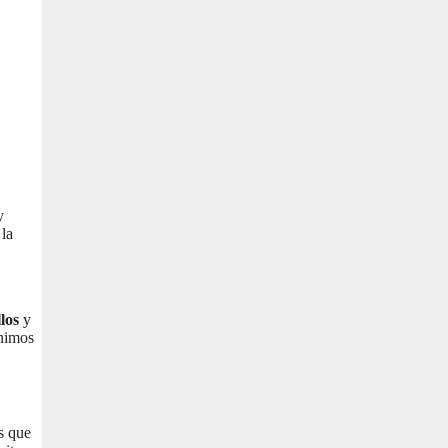
y
 la
los
y
ínimos
os que