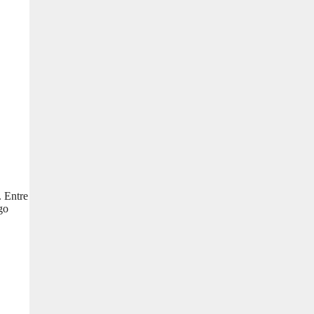
. Entre
go