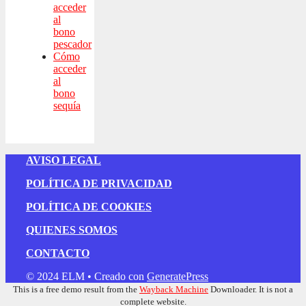
acceder
al
bono
pescador
Cómo
acceder
al
bono
sequía
AVISO LEGAL
POLÍTICA DE PRIVACIDAD
POLÍTICA DE COOKIES
QUIENES SOMOS
CONTACTO
© 2024 ELM
• Creado con
GeneratePress
This is a free demo result from the
Wayback Machine
Downloader. It is not a
complete website.