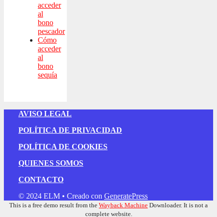
acceder
al
bono
pescador
Cómo
acceder
al
bono
sequía
AVISO LEGAL
POLÍTICA DE PRIVACIDAD
POLÍTICA DE COOKIES
QUIENES SOMOS
CONTACTO
© 2024 ELM
• Creado con
GeneratePress
This is a free demo result from the
Wayback Machine
Downloader. It is not a
complete website.