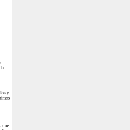
y
 la
los
y
ínimos
os que