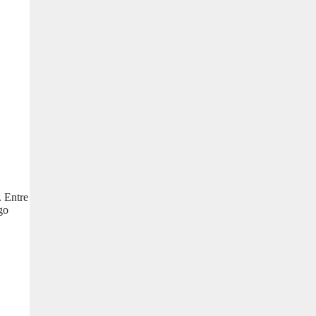
. Entre
go