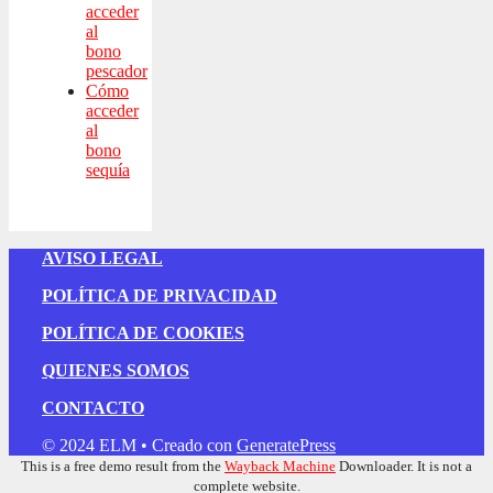
acceder
al
bono
pescador
Cómo
acceder
al
bono
sequía
AVISO LEGAL
POLÍTICA DE PRIVACIDAD
POLÍTICA DE COOKIES
QUIENES SOMOS
CONTACTO
© 2024 ELM
• Creado con
GeneratePress
This is a free demo result from the
Wayback Machine
Downloader. It is not a
complete website.