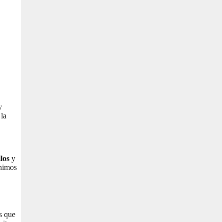
y
 la
los
y
ínimos
os que