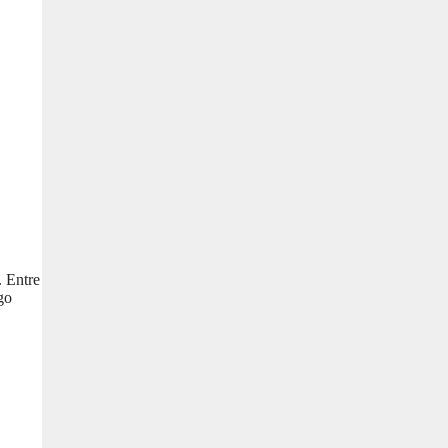
. Entre
go