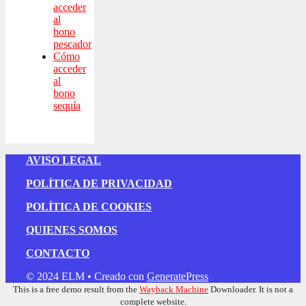
acceder
al
bono
pescador
Cómo
acceder
al
bono
sequía
AVISO LEGAL
POLÍTICA DE PRIVACIDAD
POLÍTICA DE COOKIES
QUIENES SOMOS
CONTACTO
© 2024 ELM
• Creado con
GeneratePress
This is a free demo result from the
Wayback Machine
Downloader. It is not a
complete website.