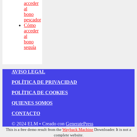
acceder
al
bono
pescador
Cómo
acceder
al
bono
sequía
AVISO LEGAL
POLÍTICA DE PRIVACIDAD
POLÍTICA DE COOKIES
QUIENES SOMOS
CONTACTO
© 2024 ELM
• Creado con
GeneratePress
This is a free demo result from the
Wayback Machine
Downloader. It is not a
complete website.