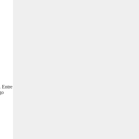
. Entre
go