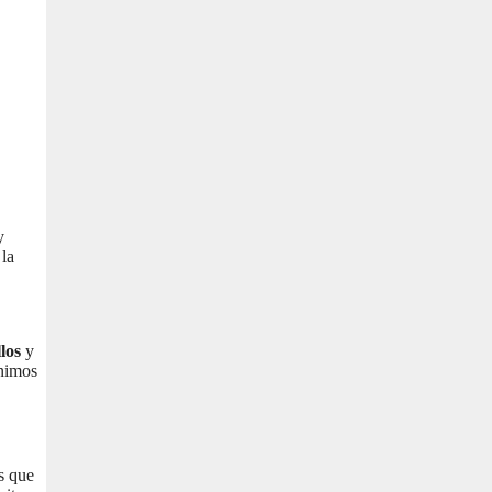
y
 la
los
y
ínimos
os que