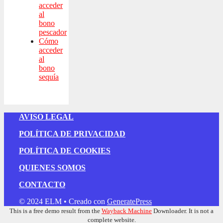
acceder
al
bono
pescador
Cómo
acceder
al
bono
sequía
AVISO LEGAL
POLÍTICA DE PRIVACIDAD
POLÍTICA DE COOKIES
QUIENES SOMOS
CONTACTO
© 2024 ELM
• Creado con
GeneratePress
This is a free demo result from the
Wayback Machine
Downloader. It is not a
complete website.