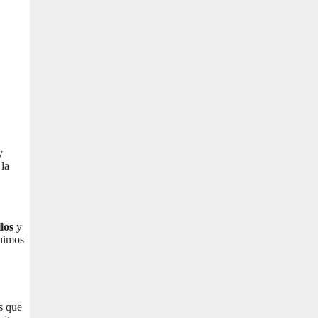
y
 la
los
y
ínimos
os que