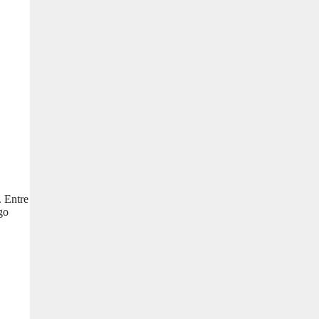
. Entre
go