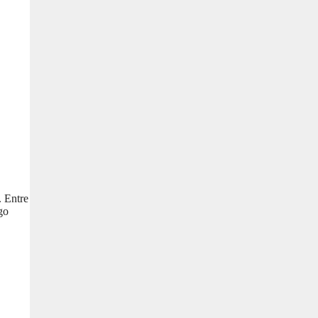
. Entre
go