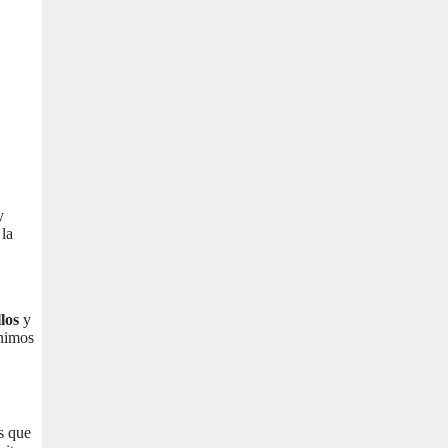
y
 la
los
y
ínimos
os que