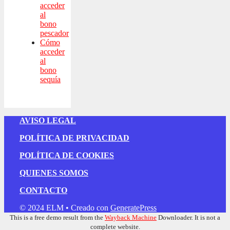
acceder
al
bono
pescador
Cómo
acceder
al
bono
sequía
AVISO LEGAL
POLÍTICA DE PRIVACIDAD
POLÍTICA DE COOKIES
QUIENES SOMOS
CONTACTO
© 2024 ELM
• Creado con
GeneratePress
This is a free demo result from the
Wayback Machine
Downloader. It is not a
complete website.