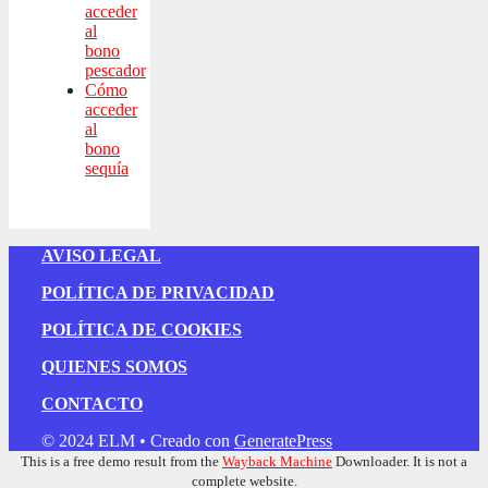
acceder
al
bono
pescador
Cómo
acceder
al
bono
sequía
AVISO LEGAL
POLÍTICA DE PRIVACIDAD
POLÍTICA DE COOKIES
QUIENES SOMOS
CONTACTO
© 2024 ELM
• Creado con
GeneratePress
This is a free demo result from the
Wayback Machine
Downloader. It is not a
complete website.