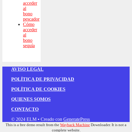
acceder
al
bono
pescador
Cómo
acceder
al
bono
sequía
AVISO LEGAL
POLÍTICA DE PRIVACIDAD
POLÍTICA DE COOKIES
QUIENES SOMOS
CONTACTO
© 2024 ELM
• Creado con
GeneratePress
This is a free demo result from the
Wayback Machine
Downloader. It is not a
complete website.