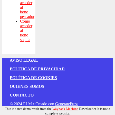
acceder
al
bono
pescador
Cómo
acceder
al
bono
sequía
AVISO LEGAL
POLÍTICA DE PRIVACIDAD
POLÍTICA DE COOKIES
QUIENES SOMOS
CONTACTO
© 2024 ELM
• Creado con
GeneratePress
This is a free demo result from the
Wayback Machine
Downloader. It is not a
complete website.