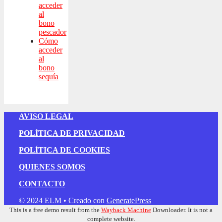
acceder
al
bono
pescador
Cómo
acceder
al
bono
sequía
AVISO LEGAL
POLÍTICA DE PRIVACIDAD
POLÍTICA DE COOKIES
QUIENES SOMOS
CONTACTO
© 2024 ELM
• Creado con
GeneratePress
This is a free demo result from the
Wayback Machine
Downloader. It is not a
complete website.