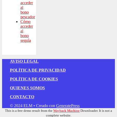
acceder
al
bono
pescador
Cómo
acceder
al
bono
sequía
AVISO LEGAL
POLÍTICA DE PRIVACIDAD
POLÍTICA DE COOKIES
QUIENES SOMOS
CONTACTO
© 2024 ELM
• Creado con
GeneratePress
This is a free demo result from the
Wayback Machine
Downloader. It is not a
complete website.