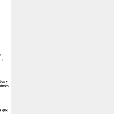
y
 la
los
y
ínimos
os que