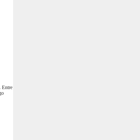
. Entre
go